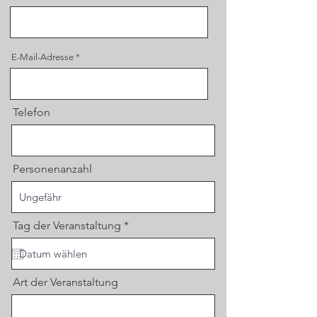
E-Mail-Adresse
Telefon
Personenanzahl
r
Tag der Veranstaltung
*
e
q
u
i
r
Art der Veranstaltung
e
d