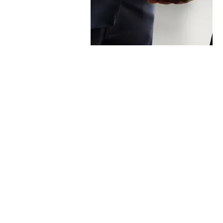
SKD-E
Am Hagenblech 42
59955 Winterberg
info@skd-e.de
02981 579 100