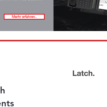
Merhr erfahren..
th
ents