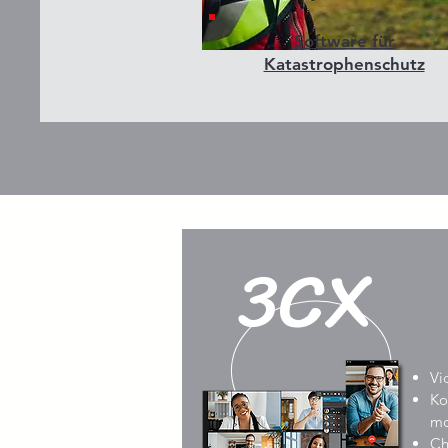
Software für
Katastrophenschutz
3CX
Vi
Ko
mo
Ch