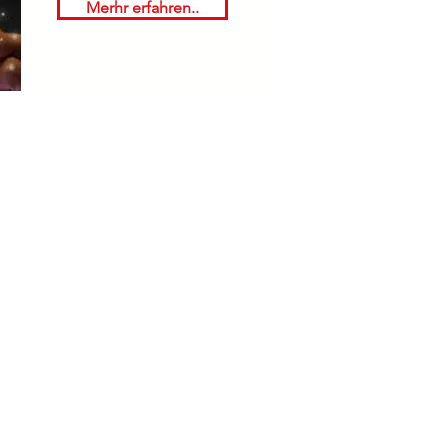
Merhr erfahren..
Öffnungszeiten
Montag: 08:00 - 16:00 Uhr
Dienstag: 08:00 - 16:00 Uhr
Mittwoch: 08:00 - 16:00 Uhr
Donnerstag: 08:00 - 16:00 Uhr
Freitag: 08:00 - 12:00 Uhr
Wochenende & Feiertage:
Geschlossen