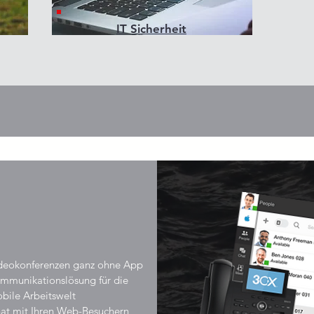
IT Sicherheit
deokonferenzen ganz ohne App
mmunikationslösung für
die
bile Arbeitswelt
at mit Ihren Web-Besuchern